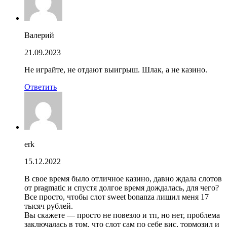
Валерий
21.09.2023
Не играйте, не отдают выигрыш. Шлак, а не казино.
Ответить
erk
15.12.2022
В свое время было отличное казино, давно ждала слотов
от pragmatic и спустя долгое время дождалась, для чего?
Все просто, чтобы слот sweet bonanza лишил меня 17
тысяч рублей.
Вы скажете — просто не повезло и тп, но нет, проблема
заключалась в том, что слот сам по себе вис, тормозил и